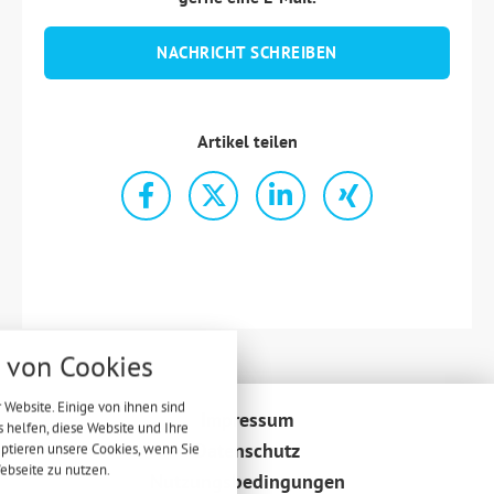
NACHRICHT SCHREIBEN
Artikel teilen
nstellungen
von Cookies
über alle verwendeten Cookies und
 folgende Kategorien zu akzeptieren
 Website. Einige von ihnen sind
lockieren.
Impressum
helfen, diese Website und Ihre
Datenschutz
eptieren unsere Cookies, wenn Sie
Notwendig
ebseite zu nutzen.
Nutzungsbedingungen