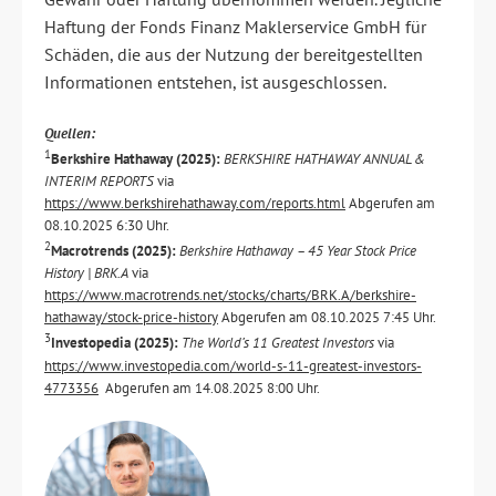
Haftung der Fonds Finanz Maklerservice GmbH für
Schäden, die aus der Nutzung der bereitgestellten
Informationen entstehen, ist ausgeschlossen.
Quellen:
1
Berkshire Hathaway (2025):
BERKSHIRE HATHAWAY ANNUAL &
INTERIM REPORTS
via
https://www.berkshirehathaway.com/reports.html
Abgerufen am
08.10.2025 6:30 Uhr.
2
Macrotrends (2025):
Berkshire Hathaway – 45 Year Stock Price
History | BRK.A
via
https://www.macrotrends.net/stocks/charts/BRK.A/berkshire-
hathaway/stock-price-history
Abgerufen am 08.10.2025 7:45 Uhr.
3
Investopedia (2025):
The World’s 11 Greatest Investors
via
https://www.investopedia.com/world-s-11-greatest-investors-
4773356
Abgerufen am 14.08.2025 8:00 Uhr.