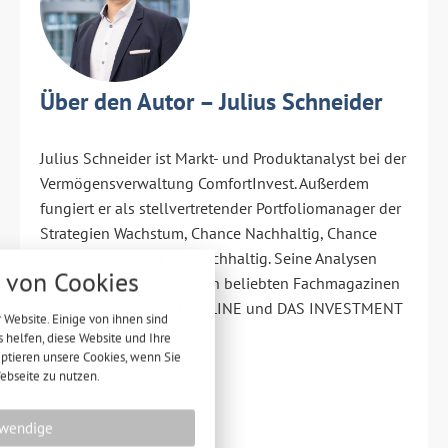
Über den Autor – Julius Schneider
Julius Schneider ist Markt- und Produktanalyst bei der
Vermögensverwaltung ComfortInvest. Außerdem
fungiert er als stellvertretender Portfoliomanager der
Strategien Wachstum, Chance Nachhaltig, Chance
nstellungen
Plus und Chance Plus Nachhaltig. Seine Analysen
von Cookies
werden regelmäßig in den beliebten Fachmagazinen
über alle verwendeten Cookies und
 folgende Kategorien zu akzeptieren
FONDS professionell ONLINE und DAS INVESTMENT
 Website. Einige von ihnen sind
lockieren.
veröffentlicht.
helfen, diese Website und Ihre
eptieren unsere Cookies, wenn Sie
Notwendig
ebseite zu nutzen.
Performance
wendige